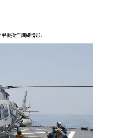
直昇機飛行甲板操作訓練情形.