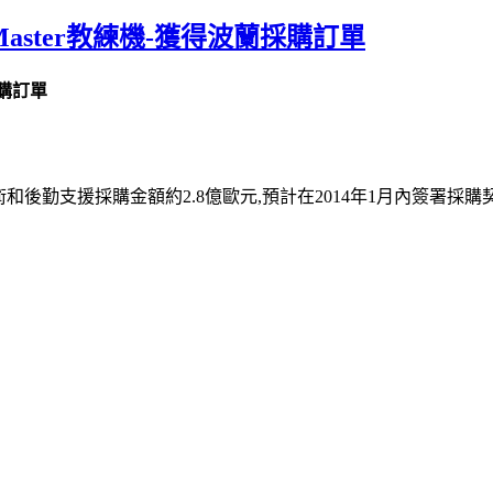
46 Master教練機-獲得波蘭採購訂單
蘭採購訂單
,技術和後勤支援採購金額約2.8億歐元,預計在2014年1月內簽署採