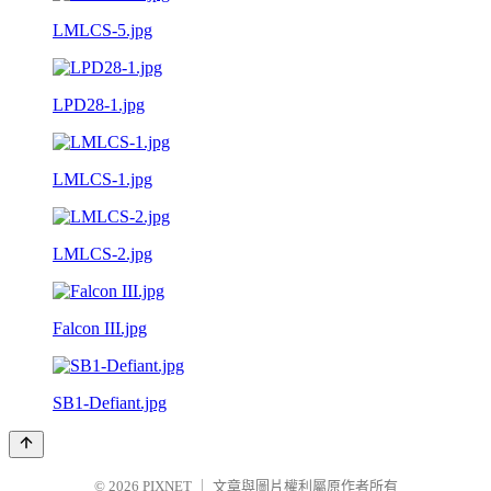
LMLCS-5.jpg
LPD28-1.jpg
LMLCS-1.jpg
LMLCS-2.jpg
Falcon III.jpg
SB1-Defiant.jpg
© 2026
PIXNET
｜
文章與圖片權利屬原作者所有