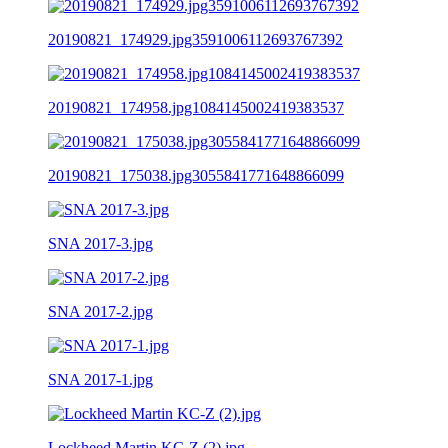
20190821_174929.jpg3591006112693767392
20190821_174958.jpg1084145002419383537
20190821_175038.jpg3055841771648866099
SNA 2017-3.jpg
SNA 2017-2.jpg
SNA 2017-1.jpg
Lockheed Martin KC-Z (2).jpg